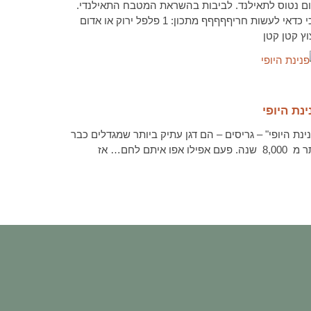
ום נטוס לתאילנד. לביבות בהשראת המטבח התאילנדי.
הכי כדאי לעשות חריףףףףף מתכון: 1 פלפל ירוק או אדום
ץ קטן קטן
ריאה נוספת
ינת היופי
ינת היופי" – גריסים – הם דגן עתיק ביותר שמגדלים כבר
שנה. פעם אפילו אפו איתם לחם… אז