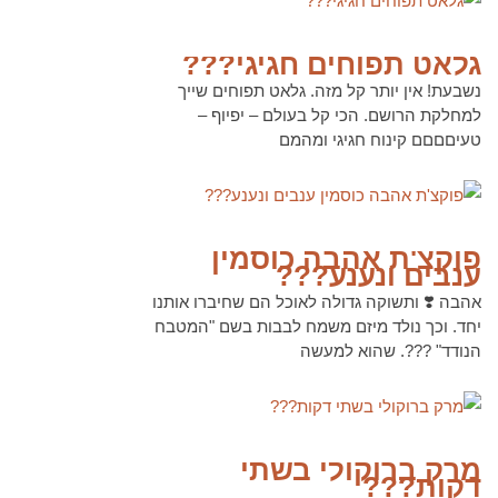
לקריאה נוספת
גלאט תפוחים חגיגי???
נשבעת! אין יותר קל מזה. גלאט תפוחים שייך
למחלקת הרושם. הכי קל בעולם – יפיוף –
טעיםםםם קינוח חגיגי ומהמם
לקריאה נוספת
פוקצ'ת אהבה כוסמין
ענבים ונענע???
אהבה ❣️ ותשוקה גדולה לאוכל הם שחיברו אותנו
יחד. וכך נולד מיזם משמח לבבות בשם "המטבח
הנודד" ???. שהוא למעשה
לקריאה נוספת
מרק ברוקולי בשתי
דקות???