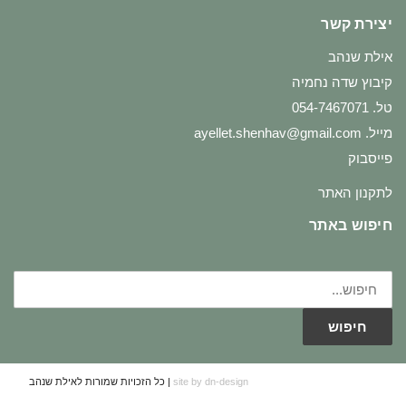
יצירת קשר
אילת שנהב
קיבוץ שדה נחמיה
טל. 054-7467071
מייל.
ayellet.shenhav@gmail.com
פייסבוק
לתקנון האתר
חיפוש באתר
חיפוש
עבור:
חיפוש
site by dn-design
| כל הזכויות שמורות לאילת שנהב