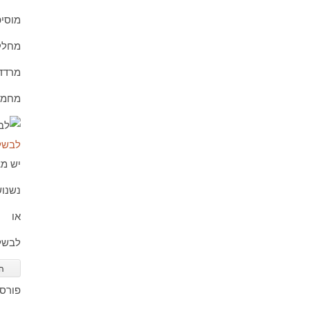
מוסיפ
מחלקי
מרדדי
מחממי
לבשל 
יש מצ
נשנוש
או
לבשל
ה
פורס