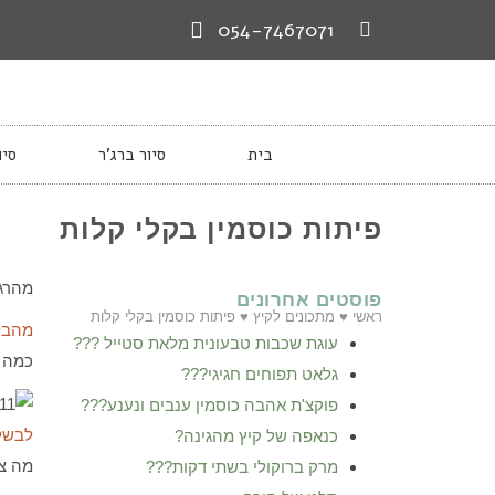
054-7467071
בית
סיור ברג’ר
סיו
פיתות כוסמין בקלי קלות
מהרגע
פוסטים אחרונים
ראשי
♥
מתכונים לקיץ
♥
פיתות כוסמין בקלי קלות
מהבל
עוגת שכבות טבעונית מלאת סטייל ???
כמה 
גלאט תפוחים חגיגי???
פוקצ'ת אהבה כוסמין ענבים ונענע???
לבשל 
כנאפה של קיץ מהגינה?
מה צר
מרק ברוקולי בשתי דקות???