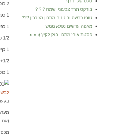
סלט של חורף
2 כוסות קמח כוסמין (מכירים 70% יותר כיפי)
בורקס תרד צבעוני ושמח ? ? ?
1 כפית סוכר
טופו כרשה ובוטנים מתכון מזיכרון ???
מאפה עדשים נפלא ממש
1 כפית גדושה של שמרים יבשים
פסטת אורז מתכון בזק לקיץ☀️☀️☀️
1/2 כפית מלח
1 כף שמן זית
1+1/2כפות זע
1 כוס מים חמימים
לבשל 
בקער
מערבב
(אם ה
מכסים א