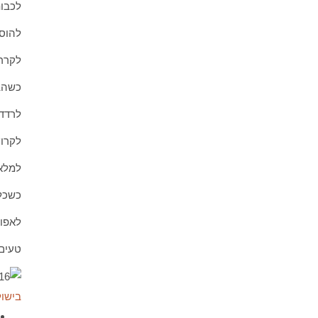
לכבות
להוסי
לקרר.
כשהבצ
לרדד 
לקרוץ 
למלא 2 כפיות מהמלית ולהדק את העיגול למשולש. את הקצוות להדק טוב טוב ע"י צביטות 
כשכל 
לאפות בתנו
טעים
בישול