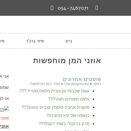
054-7467071
בית
סיור ברג’ר
סיו
אוזני המן מוחפשות
אני א
פוסטים אחרונים
ראשי
♥
Uncategorized
♥
אוזני המן מוחפשות
שמזמ
עוגת שכבות טבעונית מלאת סטייל ???
אז למ
גלאט תפוחים חגיגי???
פוקצ'ת אהבה כוסמין ענבים ונענע???
כנאפה של קיץ מהגינה?
אוזני
מרק ברוקולי בשתי דקות???
אוזני