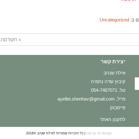
ם ב:
Uncategorized
« הקודם
הב
יצירת קשר
אילת שנהב
קיבוץ שדה נחמיה
טל. 054-7467071
מייל.
ayellet.shenhav@gmail.com
פייסבוק
לתקנון האתר
site by dn-design
| כל הזכויות שמורות לאילת שנהב ®2018