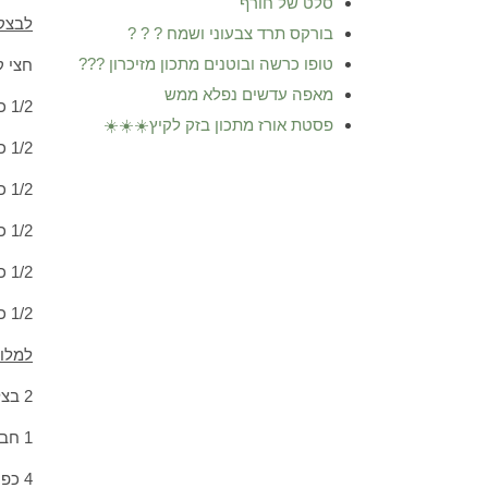
סלט של חורף
לבצק
בורקס תרד צבעוני ושמח ? ? ?
טופו כרשה ובוטנים מתכון מזיכרון ???
חצי ק
מאפה עדשים נפלא ממש
1/2 כף שמרים
פסטת אורז מתכון בזק לקיץ☀️☀️☀️
1/2 כף סוכר קנים
1/2 כף מלח
1/2 כוס שמן זית
1/2 כוס חלב שקדים
1/2 כוס מיים + עוד קצת אם צריך
למלוי
2 בצל קצוץ קטן
1 חבילה מנגולד קצוצה ממש ממש קטן
4 כפות שמן זית