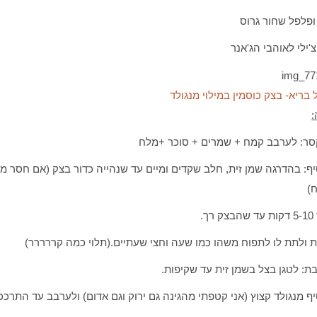
פלפל שחור גרוס
'ילי לאוהבי הג'אנר
בריא- בצק כוסמין במילוי מנגולד
:
סר: לערבב קמח + שמרים + סוכר +מלח
ף: בהדרגה שמן זית, חלב שקדים ומיים עד שנהייה כדור בצק (אם חסר מי
)
רך.
 ולתת לו לתפוח משהו כמו שעה וחצי שעתיים.(תלוי כמה קררררר)
: לטגן בצל בשמן זית עד שקיפות.
ף מנגולד קצוץ (אני קטפתי מהגינה גם ירוק וגם אדום) ולערבב עד התרככ