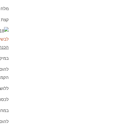
מלח ו
קצת צ
לבשל 
הכנה
במיק
להוסי
הקמח
ללוש 5-10 דקות עד שהבצק 
לכסות
במחבת
להוסי