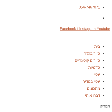
054-7467071
Facebook-f
Instagram
Youtube
בית
סיור ברג’ר
סיורים קולינריים
סדנאות
עליי
עליי במדיה
מתכונים
דברו איתי
תפריט