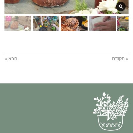
« הקודם
הבא »