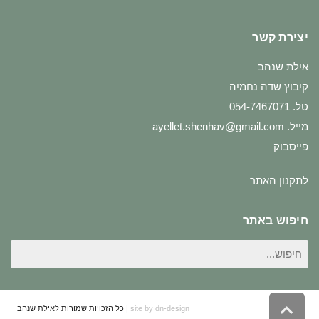
יצירת קשר
אילת שנהב
קיבוץ שדה נחמיה
טל. 054-7467071
מייל.
ayellet.shenhav@gmail.com
פייסבוק
לתקנון האתר
חיפוש באתר
חיפוש
עבור:
גלילה
site by dn-design
| כל הזכויות שמורות לאילת שנהב