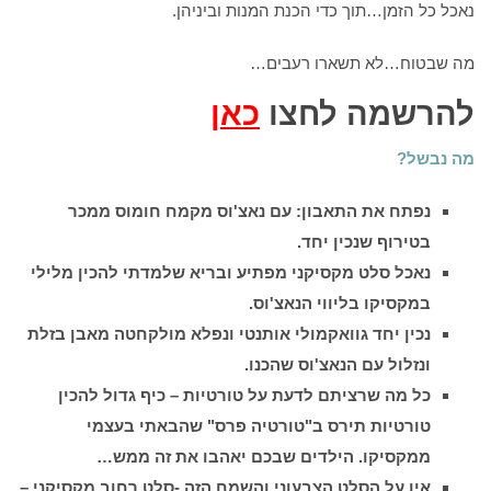
נאכל כל הזמן…תוך כדי הכנת המנות וביניהן.
מה שבטוח…לא תשארו רעבים…
להרשמה לחצו
כאן
מה נבשל?
נפתח את התאבון: עם
נאצ'וס מקמח חומוס ממכר
בטירוף
שנכין יחד.
נאכל סלט מקסיקני מפתיע ובריא שלמדתי להכין מלילי
במקסיקו בליווי הנאצ'וס.
נכין יחד גוואקמולי אותנטי ונפלא
מולקחטה מאבן בזלת
ונזלול עם הנאצ'וס שהכנו.
כל מה
שרציתם לדעת על טורטיות – כיף גדול להכין
טורטיות תירס ב"טורטיה פרס" שהבאתי בעצמי
ממקסיקו. הילדים שבכם יאהבו את זה ממש…
אין על הסלט הצבעוני והשמח הזה -סלט רחוב מקסיקני –