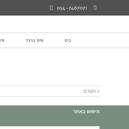
054-7467071
בית
סיור ברג’ר
סיו
« הקודם
חיפוש באתר
חיפוש