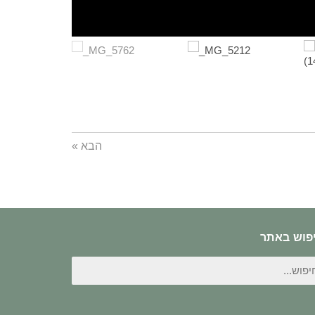
הבא »
פוש באתר
פוש
ור: