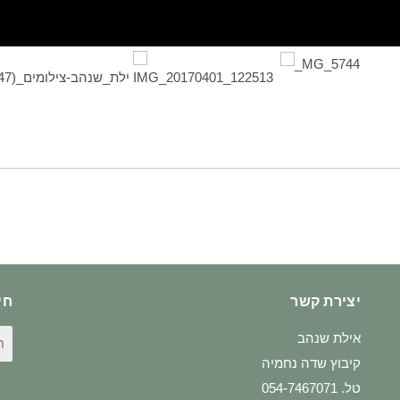
יצירת קשר
חי
חי
אילת שנהב
עב
קיבוץ שדה נחמיה
טל. 054-7467071