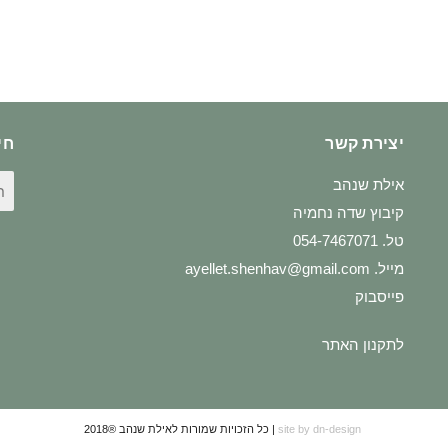
יצירת קשר
חי
חי
אילת שנהב
עב
קיבוץ שדה נחמיה
טל. 054-7467071
מייל.
ayellet.shenhav@gmail.com
פייסבוק
לתקנון האתר
site by dn-design
| כל הזכויות שמורות לאילת שנהב ®2018