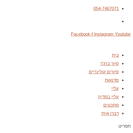
054-7467071
Facebook-f
Instagram
Youtube
בית
סיור ברג’ר
סיורים קולינריים
סדנאות
עליי
עליי במדיה
מתכונים
דברו איתי
תפריט