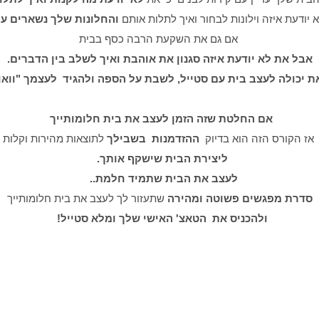
יודעת איזה וילונות לבחור ואיך
לתלות אותם
ו
החלונות שלך נשארים ע
אם גם את השקעת הרבה כסף בבית
אבל את לא יודעת איזה סגנון את אוהבת
ואיך לשלב בין הדברים.
ת יכולה לעצב בית עם סטייל, לשבת על הספה ולהגיד לעצמך "וואו
אם החלטת שזה הזמן לעצב את בית חלומותייך
אז הקורס הזה הוא בדיוק
ההזדמנות
בשבילך
לתוצאות מהירות וקלות
ליצירת הבית שישקף אותך.
לעצב את הבית שתמיד חלמת..
סדרת מפגשים פשוטה ומהירה
שתעזור לך לעצב את בית חלומותייך
ולהכניס
את
הטאצ' האישי שלך ומלא סטייל!
ומות מוגבל!
​