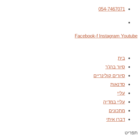
054-7467071
Facebook-f
Instagram
Youtube
בית
סיור ברג’ר
סיורים קולינריים
סדנאות
עליי
עליי במדיה
מתכונים
דברו איתי
תפריט