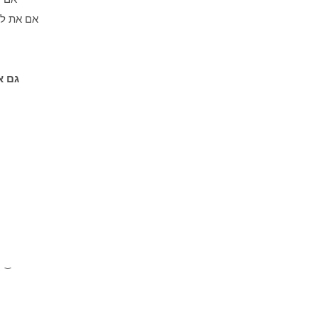
אם את לא 
גם א
אם את מרגישה שזה בשבילך אז שמרי לך מקום מעכשיו.
מספר המק