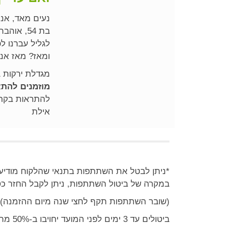
נעים מאד, אני
בת 54, אוהבת את החיים, לשמוח, לבשל, לאכול, נוף, טבע…ואת הגליל.
לגליל עברנו לפני 11 שנים מהמרכז, בהחלטה של רגע, אבל עם חלום שנ
ומאז? מאז אני
מגדלת ירקות 
מוזמנים להת
להתראות בקרו
אילת
*ניתן לבטל את השתתפות בתנאי שהלקוח מודיע מראש (בטלפון או 
במקרה של ביטול השתתפות, ניתן לקבל החזר כס
(שובר השתתפות תקף לחצי שנה מיום ההזמנה).
ביטולים עד 3 ימים לפני המועד יחויבו ב-50% מהסכום המלא.