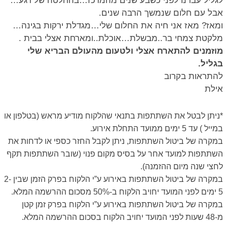
לגליל עברנו לפני כשבע שנים מהמרכז…בהחלטה של רגע…
אבל עם חלום שנמשך הרבה שנים.
ומאז? מאז אני חיה את החלום שלי…מגדלת ירקות בגינה…
מלקטת צמחי בר..מבשלת…אוכלת..ומארחת אצלי בבית .
מוזמנים להתארח אצלי ולטעום מהעולם הבריא שלי
בגליל.
להתראות בקרוב
אילת
*ניתן לבטל את השתתפות בתנאי שהלקוח מודיע מראש (בטלפון או
במייל ) עד 5 ימים ממועד התחלת אירוע.
במקרה של ביטול השתתפות, ניתן לקבל החזר כספי או לדחות את
השתתפות למועד אחר על בסיס מקום פנוי (שובר השתתפות תקף
לחצי שנה מיום ההזמנה).
במקרה של ביטול השתתפות באירוע ע”י הלקוח בפרק הזמן שבין 2-
5 ימים לפני המועד יחויב הלקוח ב-50% מסכום ההרשמה המלא.
במקרה של ביטול השתתפות באירוע ע”י הלקוח בפרק זמן קטן
מ-48 שעות לפני המועד יחויב הלקוח בסכום ההרשמה המלא.