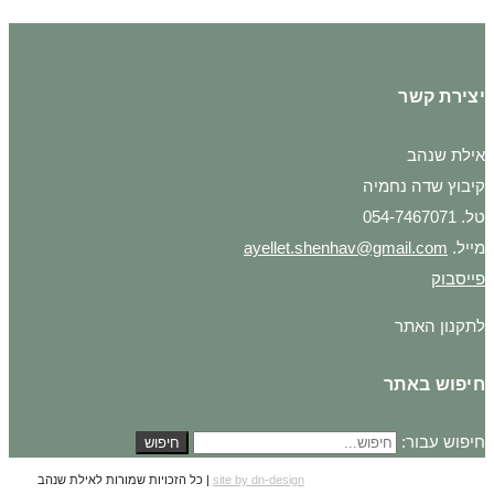
יצירת קשר
אילת שנהב
קיבוץ שדה נחמיה
טל. 054-7467071
מייל.
ayellet.shenhav@gmail.com
פייסבוק
לתקנון האתר
חיפוש באתר
חיפוש עבור:
חיפוש
site by dn-design
| כל הזכויות שמורות לאילת שנהב