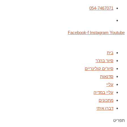
054-7467071
Facebook-f
Instagram
Youtube
בית
סיור ברג’ר
סיורים קולינריים
סדנאות
עליי
עליי במדיה
מתכונים
דברו איתי
תפריט