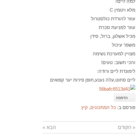
למה ליים?
מלא ויטמין C
עוזר להורדת כולסטרול
עוזר למניעת סכרת
מכיל אשלגן, ברזל, סידן
משפר עיכול
מצויין למערכת נשימה
והכי חשוב: טעים!
לימונדת ליים ורודה:
ליים סחוט,עלה נענע,חופן פירות יער קפואים
הדפסה
פורסם ב:
כל המתכונים
,
קיץ
« הקודם
הבא »