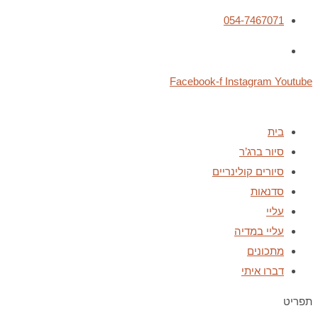
054-7467071
Facebook-f
Instagram
Youtube
בית
סיור ברג’ר
סיורים קולינריים
סדנאות
עליי
עליי במדיה
מתכונים
דברו איתי
תפריט